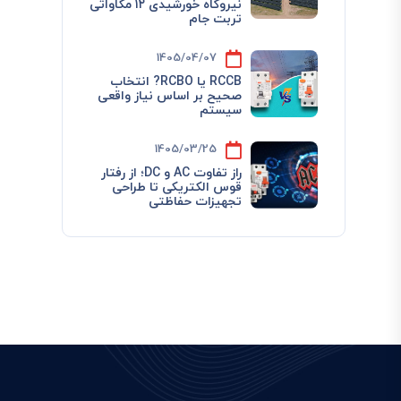
نیروگاه خورشیدی ۱۲ مگاواتی
تربت جام
1405/04/07
RCCB یا RCBO? انتخاب
صحیح بر اساس نیاز واقعی
سیستم
1405/03/25
راز تفاوت AC و DC؛ از رفتار
قوس الکتریکی تا طراحی
تجهیزات حفاظتی