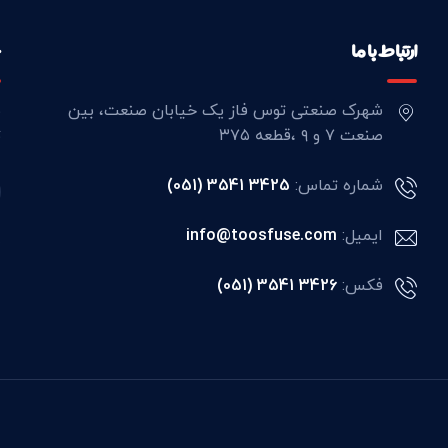
ارتباط با ما
خ
شهرک صنعتی توس فاز یک خیابان صنعت، بین
ب
صنعت ۷ و ۹ ،قطعه ۳۷۵
ت
شماره تماس:
(051) 3541 3425
ایمیل:
info@toosfuse.com
م
فکس:
‎(051) 3541 3426