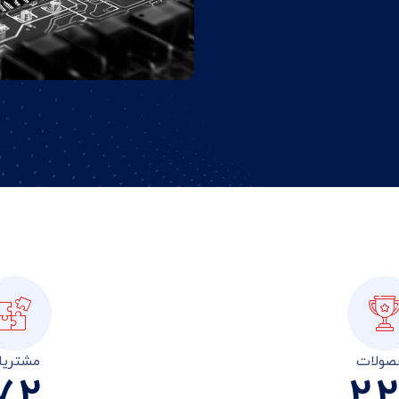
صولات
مشتریا
7
2
2
2