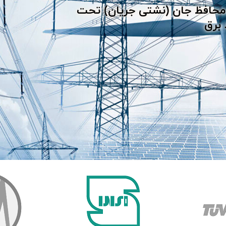
ی ،محافظ جان (نشتی جریان) تحت